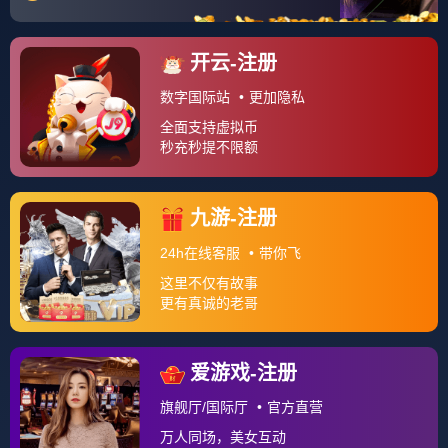
他不是波兰人，却用一己之力改写了比赛的走向,成为全场最亮眼的明
星。
比赛在卡塔尔的卢赛尔体育场进行，这座见证了无数传奇的球场，再
次迎来了属于它的高光时刻，波兰与塞尔维亚，两支东欧劲旅，为了
一个四强席位展开了殊死搏斗，赛前，外界普遍认为这将是一场势均
力敌的较量——波兰拥有世界顶级前锋莱万多夫斯基，而塞尔维亚则
有着豪华的中前场配置，塔迪奇、米林科维奇、弗拉霍维奇,每一个名
字都足以让对手胆寒。
真正让这场比赛与众不同的，是英格兰人福登，是的，你没有看错
——福登，这位曼城青训出品的瑰宝，在这场比赛中以对手的身份登
场，却打出了“主角”般的数据与气场，他身穿塞尔维亚的红色战袍，
在右路如同一把锋利的手术刀，一次次撕开波兰的防线，赛前曾有媒
体质疑，福登是否能在世界杯淘汰赛的高压下保持状态？他用行动给
出了答案。
比赛一开始，塞尔维亚就展现出强大的控球能力，福登在右路频频内
切，与米林科维奇和塔迪奇形成三角配合，波兰的防线一度被压得喘
不过气来，第23分钟，福登在禁区外接到塔迪奇的横传，稍作调整后