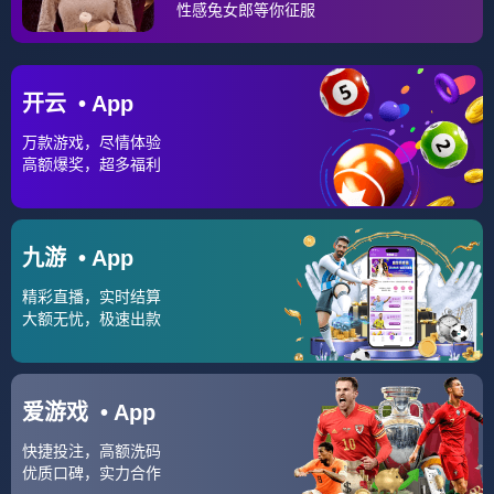
起脚远射，皮球如炮弹般直挂死角——波兰门将什琴斯尼奋力扑救，
却只能目送皮球入网，1比0，塞尔维亚取得领先，进球后的福登没有
疯狂庆祝，只是冷静地握紧拳头，眼神中透露出一种超越年龄的沉
稳，那一刻，所有人都意识到,这个夜晚注定属于他。
但波兰并非等闲之辈，莱万多夫斯基的存在，就是波兰最大的底气，
第41分钟，波兰发动快速反击，莱万在禁区弧顶接到队友的传球，面
对两名塞尔维亚后卫的包夹，他冷静地横敲——跟进的泽林斯基一脚
低射，皮球穿过防守球员的裆下，滚入网窝，1比1，波兰在上半场结
束前扳平比分，两队带着平局进入更衣室,但比赛的节奏已经彻底被点
燃。
下半场，双方的对抗愈发激烈，塞尔维亚继续围绕福登展开进攻，而
波兰则依靠莱万的支点作用，不断制造威胁，第67分钟，福登再次展
现他的灵气——他在右路连续两次变向，晃过波兰后卫贝雷申斯基后
传中，弗拉霍维奇门前抢点，皮球击中横梁弹出，波兰逃过一劫，但
塞尔维亚的攻势如潮水般汹涌，第78分钟，福登在禁区左侧接到角
球，不等皮球落地，直接凌空抽射——这一脚射门质量极高，可惜稍
稍偏出立柱，看台上传来一片叹息，而福登只是摇摇头,继续投入到比