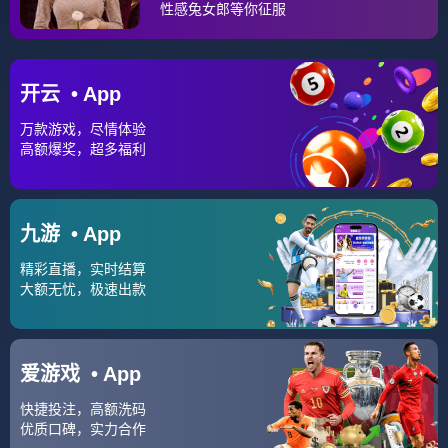
伊朗队在重压之下，中场与后防线之间的衔接出现了严重的脱节，第
34分钟，格列兹曼在禁区弧顶处接到了来自右路的倒三角传球，面对
三名伊朗球员的合围，他没有选择强行射门，而是用一个精彩绝伦的
假射真扣，瞬间晃开了所有的防守角度，随后，他左脚兜出一记完美
的弧线球，皮球绕过伊朗门将贝兰万德的指尖，击中远端立柱内侧后
弹入网窝，2:0！这是一记典型的“格列兹曼式”进球：冷静、优雅，且
致命，这个进球不仅扩大了比分优势，更摧毁了伊朗人的心理防线，
他们在上半场后半段几乎放弃了中场控制，只能依靠零星的反击尝试
威胁厄瓜多尔球门，但收效甚微。