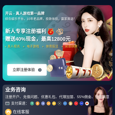
开云专注提供全球足球篮球赛事即时比分直播服务，kaiyun确保数据精准可靠。
中文版
English
Web navigation
Home
实时比分
Content
开云体育平台APP-格列兹曼导演进球盛宴，厄瓜多尔
四球横扫伊朗，C组格局悄然生变
Publisher:开云世界杯2026
Time:2026-06-17
Number:81
2026年世界杯C组第二轮的一场焦点战,在厄瓜多尔与伊朗之间打响，
赛前，外界普遍认为这将是一场势均力敌的较量，两支球队都具备不
俗的战术素养和拼搏意志，谁能取得胜利，将在小组出线权的争夺中
占据绝对主动，90分钟战罢，比分牌上赫然显示着“4:0”的残酷数字，