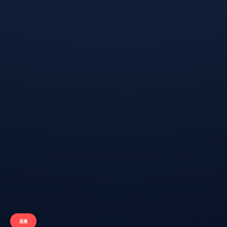
这场4:0的胜利，不仅改写了C组的积分榜排名，更让世界看到了厄瓜
多尔足球的野心，当格列兹曼这位传球大师将南美球队的奔放与欧洲
战术的严谨完美串联时，这支厄瓜多尔的能量，或许才刚刚开始释
放，世界杯的征程风云变幻，但可以确定的是，2026年夏天的这场经
典战役，将成为格列兹曼个人世界杯史诗中，又一颗璀璨的宝石，他
的每一次触球，每一次妙传，每一次进球，都在无声地诉说着：伟
大，从来不是偶然。
Prev:开云体育平台APP-冷门震撼世界，哥斯达黎加横扫英格兰，德布
劳内独木难支
Next:开云体育登录-亚洲之光闪耀北美，2026世界杯C组伊朗爆冷击
败厄瓜多尔，久保建英独造两球成绝对主角
沪ICP证3223452号KAIYUN SPORTS
Z-BlogPHP 1.7.4
中文版
English