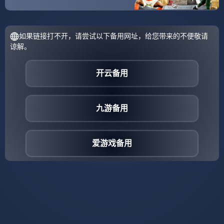
传递都带有明确的目的性，当泰国队收缩防守时，美国队的中场球员
频繁进行横向拉扯与纵向穿插，通过三角短传不断撕扯对手的防守阵
型，第15分钟到第25分钟这十分钟内，美国队连续完成了30脚以上的
不间断传球，最终由三笘薰在禁区弧顶完成了一记“油炸丸子”过人后
的远射，皮球击中立柱弹出，但这次进攻彻底奠定了美国队的控场基
调。
美国队的中场在防守端同样展现出极强的纪律性,泰国队并非没有反击
机会，他们的锋线球员速度快、脚下灵活，但每次拿球准备提速时，
都会立刻遭遇美国队中场的双人包夹，三笘薰与麦肯尼的协同防守，
切断了泰国队最依赖的边路传中路线，整场比赛，泰国队仅有3次射
门，无一射正，中场控制力的强大，彻底压缩了对手的生存空间。
横扫背后：美国足球崛起的必然逻辑
美国队以4-0的比分横扫泰国队，表面的数据背后，是这支球队多年来
深耕青训、战术革新的必然结果，回顾过去十年，美国足球经历了脱
胎换骨的变化：从MLS（美国职业足球大联盟）培养本土球员，到大
量年轻才俊登陆欧洲五大联赛，再到如今国家队能够打出“全欧班”的
成熟传控体系，美国队不再依赖身体对抗和长传冲吊，而是学会了用