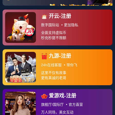
他们早已不是昔日的“足球荒漠”，而这场比赛最令人印象深刻的，并
非美国队锋线的犀利破门，而是三笘薰在中场近乎完美的统治级表
现，以及全队稳定的传控体系所展现出的成熟与自信。
三笘薰：从边路爆破手到中场指挥官
提起三笘薰,大多数球迷的第一反应是他效力于英超布莱顿时那一次次
边路“外道超车”的经典画面，在本届世界杯美国队的战术体系中，三
笘薰的角色发生了质变——他不再是单纯依赖速度的边锋，而是被赋
予了中场节拍器的重任，对阵泰国队的比赛中，三笘薰的活动范围覆
盖了整个中前场，他既能在左侧肋部持球推进，也能回撤到中圈附近
接应后腰的出球，甚至多次出现在中路10号位的位置进行致命一传。
数据层面,三笘薰全场完成了112次触球，传球成功率高达91%，其中
关键传球5次，成功过人7次，并贡献了2次助攻，更令人惊叹的是，
他在中场的拦截与反抢同样犀利，全场4次抢断、3次解围，第27分
钟，正是他在中场断球后发动快速反击，一记手术刀般的斜塞撕开泰
国队整条防线，帮助队友轻松破门，那一刻，球场大屏上反复回放着
他的传球路线，现场解说员激动地喊道：“这不是一个边锋，这是中场
的指挥官！”