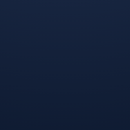
一种“流动的节奏”，这种节奏，正是现代足球中最难被破解的武器，
无论是阵地战中的耐心倒脚，还是反击中的一剑封喉，美国队都展现
出了世界杯强队应有的从容。
一场胜利，一个信号
2026世界杯E组的这场焦点战,美国队用“横扫”证明了自己是小组出线
的头号热门，三笘薰的华丽表演、中场的钢铁控制，以及全队从开场
到终场哨响的专注度，都让人看到了一支褪去青涩、真正成熟的美国