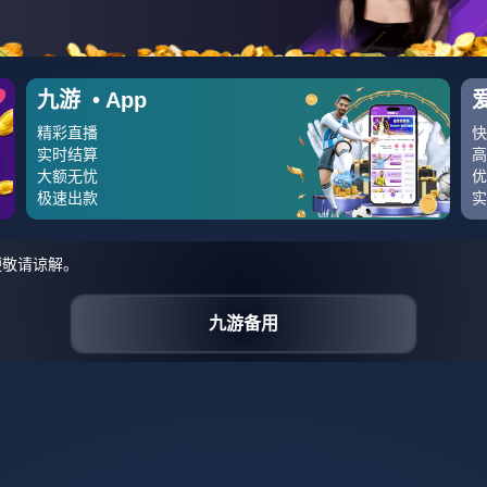
开云平台-蓝衣军团的韧性与智慧，吉鲁率意大利在2
Publisher:开云世界杯2026
Time:2026-06-
世界杯的大幕刚刚拉开,A组首轮便迎来一场看似强弱分明、实则暗藏玄机
罗马奥林匹克球场响起时，比分定格在2:1，意大利有惊无险地取得开门
向的关键人物——奥利维尔·吉鲁，他用近乎教科书般的表现，诠释了何为
,意大利队迅速占据了控球优势，年轻的基耶萨与拉斯帕多里在边路反复冲击
两名后腰如橡皮膏般贴住意大利的中场组织者，迫使蓝衣军团只能在外围
中，效力于俄超的前锋肖穆罗多夫利用身体优势扛开巴斯托尼，禁区外突
意大利队需要一位能够改变战局节奏的球员，吉鲁站了出来，第38分钟，
克斯坦后卫的夹击下，并没有选择蛮力争顶，而是巧妙地虚晃一枪，利用
者的头球稍稍高出，但这次尝试已经预示着，意大利的进攻思路正在发生
对支点。