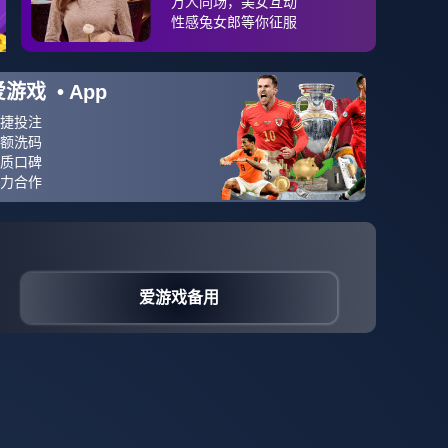
026世界杯A组力克乌兹别克斯坦
23
Number:75
的对决——四届世界冠军意大利对阵中亚劲旅乌兹别克斯坦，当
红，而在这场跌宕起伏的比赛中，一位39岁的老将再次成为
“家有一老，如有一宝”。
，但乌兹别克斯坦队显然做足了功课，他们祭出5-4-1的
进行横向传导，第22分钟，乌兹别克斯坦甚至率先发难：一
施冷箭，皮球擦着立柱偏出，惊出意大利人一身冷汗。
意大利获得左侧角球机会，迪马尔科将球开向前点，吉鲁在
身体挡住防守球员，为身后的巴斯托尼创造出一瞬间的空
转变——他们不再执着于地面渗透，而是开始利用吉鲁这个