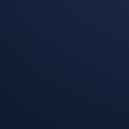
吉鲁没有辜
越年龄的预
抛物线，越
赛后,吉鲁
4次，为球
乌兹别克斯
锋还能用脚