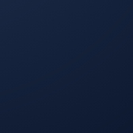
，但顶出不远，就在皮球即将飞出禁区之际，吉鲁展现出超
成了一记极具想象力的侧身凌空勾射，皮球划出一道诡异的
进球，也是一粒将意大利从平局深渊拉回胜利轨道的进球。
关键传球、2次射门全部射正，更重要的是，他在前场被侵犯
是无数次在禁区内的肉搏、无畏的冲刺与精准的跑位。
中路渗透制定了严密计划，但我们无法预料一个39岁的高中
晚的胜负手。”