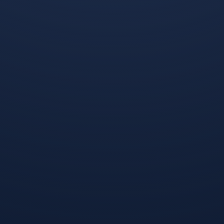
负信任,第82分钟，意大利队左路传中，第一点被乌兹别克斯坦后卫解围
判与柔韧性，他背身迎着来球，在身体几乎与地面平行的极限姿态下，完
过门将的指尖，坠入球门远角，2:1！这是一粒纯粹属于顶级射手灵感的
毫无争议地当选全场最佳球员，数据显示，他全场完成5次成功争顶、3次
队赢得了大量定位球与喘息时间，对于一个39岁的老将，这组数据背后
坦主帅在赛后发布会上坦言：“我们做好了充足准备，尤其针对意大利的
后跟和凌空勾射终结比赛，吉鲁展现了世界级中锋的全部特质，他就是今