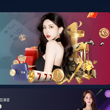
yun确保数据精准可靠。
实时比分
国际足球
实时比分
Content