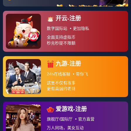
小觑，当终场哨声吹响，比分牌上冰冷的数字以及场上一边倒的局
势，却宣告了一个残酷的事实：美国队以绝对的控制力压制了墨西
哥，而那位从德国归化的“关键先生”——萨内，用一场近乎完美的表
演，闪耀了整个索菲体育场。
强强对话的假象：从开场哨响便注定
比赛从一开始就偏离了“平衡”的轨道，美国队没有给墨西哥任何喘息
的机会，他们的高位逼抢如同饿虎扑食，从第一分钟就将战火燃烧在
墨西哥的半场，墨西哥人引以为傲的中场控球，在美国球员强悍的身
体对抗和迅捷的脚下频率面前，显得支离破碎，美国队的战术意图极
为明确：用速度冲垮墨西哥的防线，用力量碾压对手的技术流。
这不是一场人们想象中的技术流对决,更像是一场单方面的“围猎”，美
国队的“压制”是全方位的，数据不会说谎：控球率68%对32%，射门
次数18比5，角球次数9比2，墨西哥队甚至很难通过半场，他们的核
心球员在拿球瞬间就会遭遇至少两到三人的包夹，美国队的中场如同
一张密不透风的网，切断了墨西哥所有向前输送的路线，这场比赛，
美国队用实际行动诠释了现代足球中“压制”的含义——不是简单的控
球，而是通过无球跑动、身体对抗和战术纪律，让对手在精神和肉体