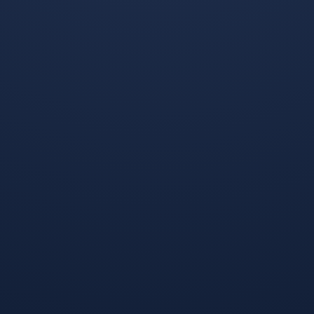
这不仅是一场强强对话，更是一个时代的宣告：美国足球，已经真正
站起来了。