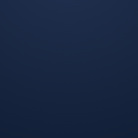
的站位筑起禁飞区，他的能力展现，核心在于一种超越身体的“篮球智商
中锋的终极要求——不仅是禁区堡垒,更是战术发起点和进攻万花筒。
意义，早已超越一场胜负，它像一面镜子，映照出CBA联赛在全球化浪
所带来的不仅是票房和关注，更是一种赤裸裸的“能力鸿沟”展示，这迫
读能力上，差距究竟何在？又该如何追赶？武切维奇的存在，是一种压力
冠的新疆队而言，这场失利不啻为一记警钟，它暴露了在面对具备绝对强
能遭遇的天花板，新疆队的未来规划，或许需要认真考虑：是寻找能与之力
题的答案,可能将决定他们能在冠军之路上走多远。
熄灭，数据也会被新的纪录覆盖，但武切维奇在这个夜晚所展现的一切，
的璀璨如何能短暂地凌驾于体系之上，也预示着中国篮球若要真正走向世
，但由此引发的思考与变革，或许才刚刚开始，这场公牛与飞虎的博弈，
正亟待新的作者与更磅礴的篇章。