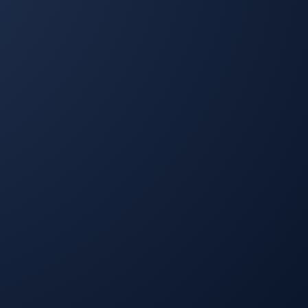
”，一种对空间、时机和比赛节奏的绝对掌控，他完美诠释了
潮下的新格局，当武切维奇这样的顶尖国际球员将巅峰状态带
使本土球员和教练团队必须重新思考：在身体天赋、技术细腻
，更是一把标尺,丈量着中国篮球与世界顶尖水平之间的真
点且技术全面的超级内线时，单纯依靠团队轮转和积极性的
敌的“盾”，还是开发更极致、更灵活的“矛”来规避这种压
会成为一个清晰的注脚，留存在CBA的历史叙事中，它讲述
界舞台，必须培育出能与之对话的“巨人”，天山脚下，巴尔
最终武切维奇用纯粹的个人能力写下了序章，而中国篮球的