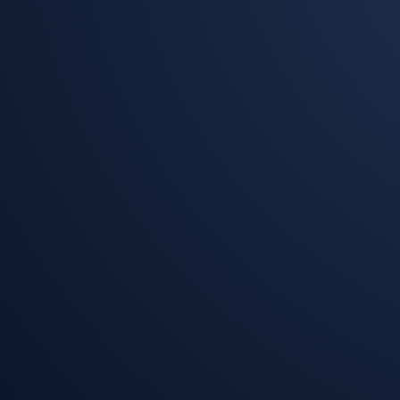
用恰到好处
现代篮球对
这场比赛的
入联赛，他
度及比赛阅
实距离。
对于志在冲
防守体系可
制？这道难
聚光灯终会
着个人天赋
干风暴渐息
进化故事,