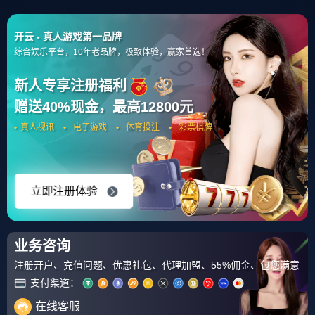
开云专注提供全球足球篮球赛事即时比分直播服务，kaiyun确保数据精准可靠。
中文版
English
Web navigation
Home
赛程公布
Content
开云下载-2026世界杯C组强强对话，克罗地亚完胜伊
朗，苏亚雷斯闪耀全场，比赛节奏紧凑
Publisher:开云世界杯2026
Time:2026-06-24
Number:65
2026年世界杯C组第二轮的一场焦点战役，在万众瞩目下于多哈的卢
赛尔体育场落下帷幕，克罗地亚凭借近乎完美的整体发挥，以4比1的
比分完胜伊朗，而本场比赛最令人瞩目的焦点，无疑是克罗地亚老将
苏亚雷斯的惊艳表现——他在28分钟内完成梅开二度并送出一次助