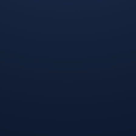
第75分钟，苏亚雷斯被替换下场，全场球迷起立鼓掌，他在离场前还
制造了一次角球机会，由替补上场的佩里西奇头球锁定4比1的比分，
整场比赛，克罗地亚控球率达到59%，射门次数17比7，传球成功率
高达87%，而苏亚雷斯个人交出2球1助攻、4次关键传球、3次成功过
人的完美数据,赛后毫无悬念地当选全场最佳。
这场强强对话，克罗地亚用一场酣畅淋漓的完胜向世界宣告：即便球
队进入更新换代期，但战斗精神与技术底蕴依然在线，而苏亚雷斯的
闪耀，更是这支球队最具象征意义的精神图腾——在足球这项充满冲
击力的运动中，经验与智慧,依然是撕裂铁幕最锋利的匕首。
C组的出线形势也因此变得明朗：克罗地亚两战全胜积6分，基本锁定
小组头名；伊朗虽一胜一负，但净胜球劣势明显，末轮必须全力争胜
才有可能晋级，而对于全世界的球迷而言，他们在2026年的盛夏记忆
中，将永远定格苏亚雷斯在卢赛尔的那个夜晚——那个用奔跑、拼抢
与进球,书写下又一段传奇的老将。