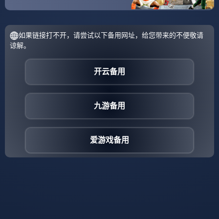
这粒绝杀进球让整座球场陷入疯狂,秘鲁球员们集体奔向角旗区，将梅
西高高举起，而梅西只是淡然一笑，向看台上的阿根廷球迷挥了挥
手，赛后技术统计显示，梅西全场跑动11.2公里，传球成功率达到
91%，创造6次关键传球，2次助攻1粒进球，被官方评为全场最佳球
员。
这场比赛的意义远超三分本身,秘鲁队以一己之力打破了意大利队对A
组“死亡之组”的统治预期，而梅西则以无可挑剔的表现证明，即便在
36岁“高龄”，他依然是足球场上最不可预测的变量，赛后发布会上，
秘鲁主帅加雷卡动情地说：“我们赢球靠的是整体，但梅西的存在，让
平凡的人敢于相信奇迹。”而意大利主帅曼奇尼则无奈地摇头：“你无
法防住一个不按常理出牌的人，他不是球员，他是艺术家。”
当记者问梅西如何看待自己为秘鲁队“打工”时，他露出标志性的狡黠
笑容：“2026年世界杯在南美举办，而阿根廷和秘鲁是邻居，如果我