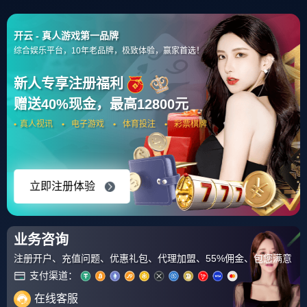
开云专注提供全球足球篮球赛事即时比分直播服务，kaiyun确保数据精准可靠。
中文版
English
Web navigation
Home
国际足球
Content
开云官网-2026世界杯A组惊天冷门，秘鲁力克意大
利，梅西独造三球闪耀全场
Publisher:开云世界杯2026
Time:2026-06-13
Number:89
2026年6月14日,布宜诺斯艾利斯纪念碑球场，当秘鲁前锋拉帕杜拉在
第89分钟头球攻破意大利门将多纳鲁马的十指关时，整座球场陷入了
短暂而震撼的沉默，随即爆发出山呼海啸般的欢呼，3比2，秘鲁队在
这场2026世界杯A组首轮较量中，以令人难以置信的勇气与战术执行